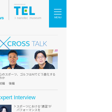
PRESENTED BY
ws
MENU
nanotec museum
心のスポーツ、ゴルフはAIでどう進化する
のか
前編
後編
xpert Interview
スポーツにおける
“適温”が
パフォーマンスを