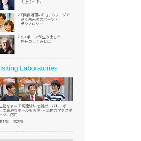
向上させる。
「画像処理の
F1」、
Bリーグで
磨く
未来の
スポーツ・
テクノロジー
eスポーツが
生み出した
熱狂のしくみとは
isiting Laboratories
生物をまねて
高速泳法を
創出、
バレーボー
ルの
最適なボールも
実現
～ 流体力学を
スポ
ーツに応用
第1部
第2部