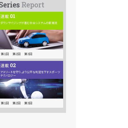
Series
Report
01
連載
ダウンサイジングが
進む
社会システムの
新潮流
第1回
第2回
第3回
02
連載
アスリートを守り、
より公平な
判定を下す
スポーツ
テクノロジー
第1回
第2回
第3回