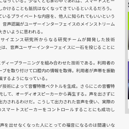
になっている。少なくとも家の中であれば、スマートスピー
しかけることも抵抗はなくなってきているといえるだろう。
ているプライベートな内容を、他人に知られてもいいという
。音声認識がユーザーインターフェイスのメインストリーム
大きいように思われる。
タサイエンス研究所からなる研究チームが開発した技術
）
は、音声ユーザーインターフェイスに一石を投じることに
ー映像とディープラーニングを組み合わせた技術である。利用者の
ーブを取り付けて口腔内の情報を取得。利用者が声帯を振動
識するようになっている。
グ技術によって音響特徴ベクトルを生成。さらにこの音響特
元して、オーディオスピーカーから再生する。声を出さずに
出力されるわけだ。こうして出力された音声を使い、実際の
oなどのスマートスピーカーをコントロールすることにも成功し
声を出せなくなった人にとっての福音になるのは間違いな