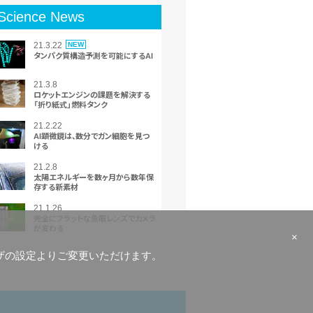
Science News
21.3.22
NEW
タンパク質構造予測を可能にするAI
21.3.8
ロケットエンジンの課題を解決する
「折り紙式」燃料タンク
21.2.22
AI顕微鏡は、数分でガン細胞を見つ
ける
21.2.8
太陽エネルギーを数ヶ月から数年保
存する新素材
21.1.26
完全にフラットな⿂眼レンズでカメラ
が変わる
×
ラウザの設定よりご変更いただけます。