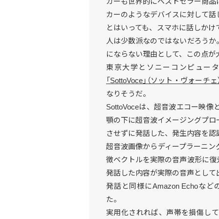
カーも世界的にベストセラー商品
カーのようなデバイスに対して話
とはいっても、スマホに話しかけ
人は少数派なのではないだろうか
にならない理由として、この点が
東京大学とソニーコンピュー
「SottoVoce」（ソット・ヴォーチェ
なりそうだ。
SottoVoceは、超音波エコ
顎の下に超音波イメージングプロ
させずに発話した、発生内容を認
超音波画像からディープラーニン
徴ベクトルを実際の音声波形に復
発話した内容が実際の音声として
発話と同様にAmazon Ech
た。
実用化されれば、声帯を損傷して