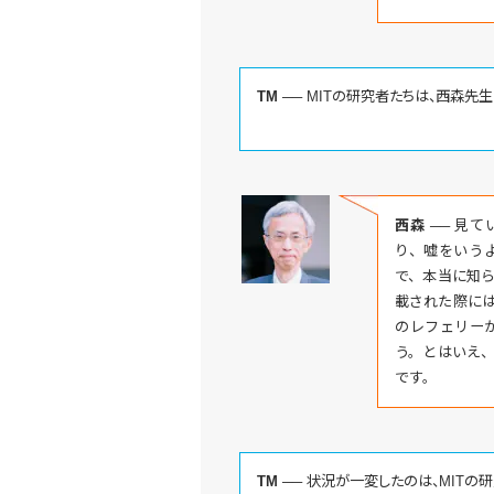
TM ──
MITの研究者たちは、西森先
西森 ──
見て
り、嘘をいう
で、本当に知ら
載された際に
のレフェリー
う。とはいえ
です。
TM ──
状況が一変したのは、MITの研