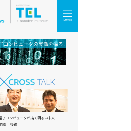
PRESENTED BY
ws
MENU
nanotec museum
子コンピュータの実像を探る
量子コンピュータが描く明るい未来
前編
後編