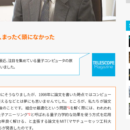
、まったく頭になかった
最近、注目を集めている量子コンピュータの原
いました。
にそうなりましたが、1998年に論文を書いた時点ではコンピュー
使えるなどとは夢にも思いませんでした。ところが、私たちが論文
後のことです。組合せ最適化という問題
*1
を解く際には、われわれ
量子アニーリング
*2
と呼ばれる量子力学的な効果を使う方式を応用
率良く解ける、と主張する論文をMIT（マサチューセッツ工科大
ちが発表したのです。