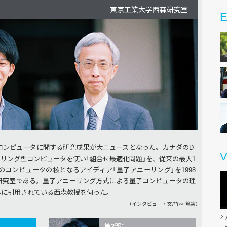
東京工業大学西森研究室
E
る量子コンピュータに関する研究成果が大ニュースとなった。カナダのD-
V
アニーリング型コンピュータを使い「組合せ最適化問題」を、従来の最大1
コンピュータの核となるアイディア「量子アニーリング」を1998
研究室である。量子アニーリング方式による量子コンピュータの理
んに引用されている西森教授を伺った。
（インタビュー・文/竹林 篤実）
第2部：