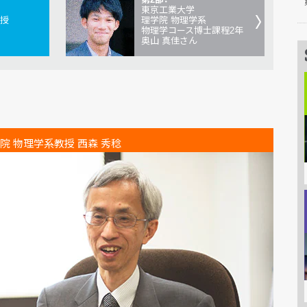
東京工業大学
教授
理学院 物理学系
物理学コース博士課程2年
奥山 真佳さん
院 物理学系教授 西森 秀稔