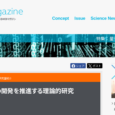
Concept
Issue
Science Ne
特集：量
シェア
ポスト
研究室紹介
の
開発を推進する
理論的研究