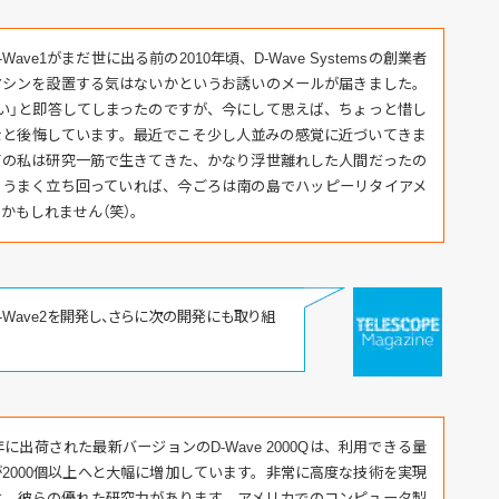
-Wave1がまだ世に出る前の2010年頃、D-Wave Systemsの創業者
マシンを設置する気はないかというお誘いのメールが届きました。
い」と即答してしまったのですが、今にして思えば、ちょっと惜し
なと後悔しています。最近でこそ少し人並みの感覚に近づいてきま
ての私は研究一筋で生きてきた、かなり浮世離れした人間だったの
しうまく立ち回っていれば、今ごろは南の島でハッピーリタイアメ
かもしれません（笑）。
の後D-Wave2を開発し、さらに次の開発にも取り組
7年に出荷された最新バージョンのD-Wave 2000Qは、利用できる量
2000個以上へと大幅に増加しています。非常に高度な技術を実現
は、彼らの優れた研究力があります。アメリカでのコンピュータ製