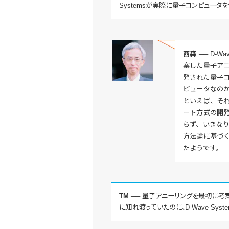
Systemsが実際に量子コンピュータ
西森 ──
D-W
案した量子ア
発された量子
ピュータなの
といえば、そ
ート方式の開
らず、いきな
方法論に基づ
たようです。
TM ──
量子アニーリングを最初に考
に知れ渡っていたのに、D-Wave Sy