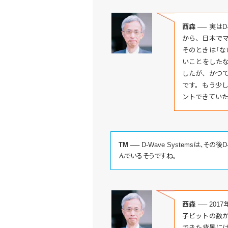
西森 ──
実はD
から、日本で
そのときは「な
いことをした
したが、かつ
です。もう少
ントできていた
TM ──
D-Wave Systemsは、そ
んでいるそうですね。
西森 ──
201
子ビットの数が
できた背景に