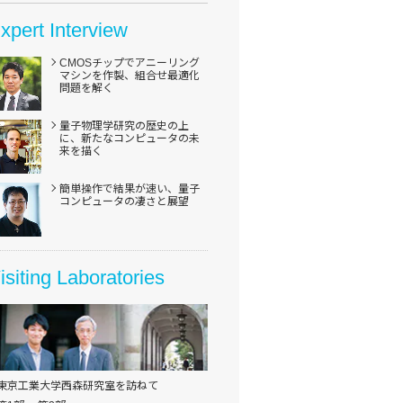
xpert Interview
CMOSチップで
アニーリング
マシンを作製、
組合せ最適化
問題を
解く
量子物理学研究の
歴史の上
に、
新たなコンピュータの
未
来を描く
簡単操作で結果が速い、量子
コンピュータの凄さと展望
isiting Laboratories
東京工業大学西森研究室を訪ねて