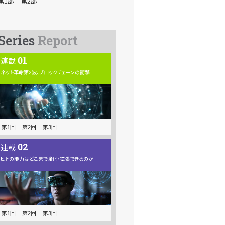
第1部
第2部
Series
Report
01
連載
ネット革命第2波、ブロックチェーンの衝撃
第1回
第2回
第3回
02
連載
ヒトの能力はどこまで強化・拡張できるのか
第1回
第2回
第3回