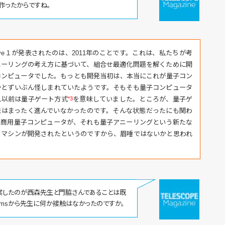
を作ったからですね。
ave１が発表されたのは、2011年のことです。これは、私たちが考
ニーリングの考え方に基づいて、組合せ最適化問題を解くために開
コンピュータでした。もっとも開発当初は、本当にこれが量子コン
かとずいぶん怪しまれていたようです。そもそも量子コンピュータ
れ以前は量子ゲート方式
*3
を意味していました。ところが、量子ゲ
発はまったく進んでいなかったのです。そんな状態だったにも関わ
り商用量子コンピュータが、それも量子アニーリングという新たな
くマシンが開発されたというのですから、眉唾ではないかと思われ
案したのが西森先生と門脇さんであることは既
stemsから先生に何か接触はなかったのですか。