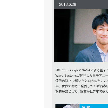
2018.6.29
2015年、GoogleとNASAによ
Wave Systemsが開発した量子
億倍の速さで解いたというのだ。この
年、世界で初めて発表したのが西森
論的基盤として、論文が世界中で盛
第1部：