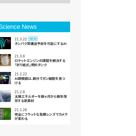
Science News
21.3.22
NEW
タンパク質構造予測を可能にするAI
21.3.8
ロケットエンジンの課題を解決する
「折り紙式」燃料タンク
21.2.22
AI顕微鏡は、数分でガン細胞を見つ
ける
21.2.8
太陽エネルギーを数ヶ月から数年保
存する新素材
21.1.26
完全にフラットな⿂眼レンズでカメラ
が変わる