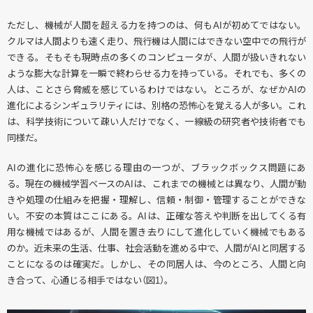
ただし、機械が人間を超える力を持つのは、何もAIが初めてではない。
クルマは人間よりも速く走り、飛行機は人間にはできない空中での飛行が
できる。そもそも現時点の多くのコンピュータが、人間が扱いきれない
ような膨大な計算を一瞬で終わらせる力を持っている。それでも、多くの
人は、ことさら脅威を感じているわけではない。ところが、なぜかAIの
進化によるシンギュラリティには、別格の恐怖心を覚える人が多い。これ
は、科学技術について疎い人だけでなく、一線級の研究者や技術者でも
同様だ。
AIの進化に恐怖心を感じる理由の一つが、ブラックボックス問題にあ
る。現在の機械学習ベースのAIは、これまでの機械とは異なり、人間が動
きや処理の仕組みを把握・理解し、信頼・制御・管理することができな
い。不安の本質はここにある。AIは、正確な答えや判断を出してくる有
用な機械ではあるが、人間を置き去りにして進化していく機械でもある
のか。近未来の生活、仕事、社会活動を進める中で、人間がAIと同居する
ことになるのは確実だ。しかし、その同居人は、今のところ、人間と向
き合って、心通じる相手ではない（図1）。