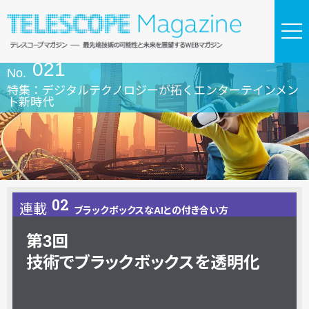
021
No.
特集：デジタルテクノロジーが拓くエンターテインメン
ト新時代
02
連載
ブラックボックスなAIとの付き合い方
Series
Report
第3回
技術で
ブラックボックスを
透明化