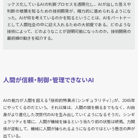
ックス化しているAIの判断プロセスを透明化し、AIが出した答えや
判断の根拠を知るための技術開発が、精力的に進められるようにな
った。AIが何を考えているのかを知るということは、AIをパートナー
として人間社会の中に迎え入れるための大前提である。どのような
技術によって、どのようなことが説明可能になったのか。技術開発の
最前線の動きを紹介する。
人間が信頼・制御・管理できないAI
AIの能力が人間を超える「技術的特異点（シンギュラリティ）」が、2045年
にやってくるのだという。それ以降は、人間の頭を頼るまでもなく、AI自
身がより進化した次世代のAIを生み出していくようになるそうだ。シンギ
ュラリティを境に、人間が機械を操るという当たり前の状態は終焉。力関
係が逆転して、機械に人間が操られるようになるのではという懸念の声が
出ている。