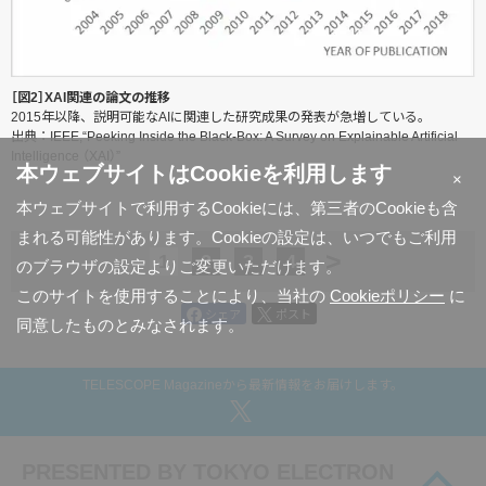
［図2］XAI関連の論文の推移
2015年以降、説明可能なAIに関連した研究成果の発表が急増している。
出典：IEEE,“Peeking Inside the Black-Box: A Survey on Explainable Artificial
Intelligence （XAI）”
本ウェブサイトはCookieを利用します
×
本ウェブサイトで利用するCookieには、第三者のCookieも含
まれる可能性があります。Cookieの設定は、いつでもご利用
>
1
2
3
4
のブラウザの設定よりご変更いただけます。
このサイトを使用することにより、当社の
Cookieポリシー
に
シェア
ポスト
同意したものとみなされます。
TELESCOPE Magazineから最新情報をお届けします。
PRESENTED BY
TOKYO ELECTRON