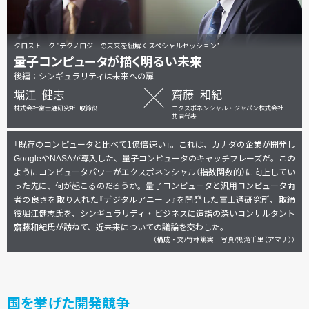
クロストーク ”テクノロジーの未来を紐解く
スペシャルセッション”
量子コンピュータが描く
明るい未来
後編：シンギュラリティは未来への扉
堀江 健志
齋藤 和紀
株式会社富士通研究所
取締役
エクスポネンシャル・
ジャパン
株式会社
共同代表
「既存のコンピュータと比べて1億倍速い」。これは、カナダの企業が開発し
GoogleやNASAが導入した、量子コンピュータのキャッチフレーズだ。この
ようにコンピュータパワーがエクスポネンシャル（指数関数的）に向上してい
った先に、何が起こるのだろうか。量子コンピュータと汎用コンピュータ両
者の良さを取り入れた『デジタルアニーラ』を開発した富士通研究所、取締
役堀江健志氏を、シンギュラリティ・ビジネスに造詣の深いコンサルタント
齋藤和紀氏が訪ねて、近未来についての議論を交わした。
（構成・文/竹林篤実 写真/黒滝千里（アマナ））
国を挙げた開発競争