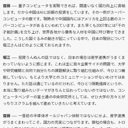
齋藤 ──
量子コンピュータを実現できれば、間違いなく国力向上に直結
します。だから中国はAIに巨額の投資をしています。その一例がスーパー
コンピュータの数です。現時点で中国国内にはアメリカを上回る数のスー
パーコンピュータがあるといわれています。また早くも2007年には「千の
才能計画」を立ち上げ、世界各地から優秀な人材を中国に呼び寄せてきま
した。こうした国ぐるみの動きが起こっている中で、日本の現状について
堀江さんはどのように見ておられますか。
堀江 ──
投資うんぬんの話ではなく、日本の場合は産学連携がうまくま
わっていないように感じます。これは主に我々企業サイドの問題で、大学
や研究機関と共同で自分たちの課題解決に取り組む仕組みが、今ひとつ機
能していない。もとより大学とのコミュニケーションがないわけではあ
りません。ただ話は通じているのだけれど、今ひとつ隔靴掻痒というか、
本当に取り組みたいテーマがきちんと伝わっていないのではないか。コン
ピュータベンダーの富士通の中央研究所としては、ぜひ大学の方々とが
っちりスクラムを組んで進めていきたいと考えています。
齋藤 ──
一昔前の半導体オールジャパン体制ではないにせよ、産学連携
がうまくまわってこそ、国力の充実につながります。御社の場合も、トロ