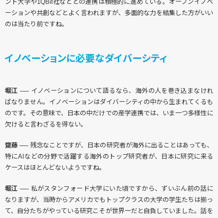
ント大学や1QBit社などとの連携は積極的に進めている。オープンイノベ
ーションや共創などとよく言われますが、多面的な力を結集した方がいい
のは当たり前ですね。
イノベーションに必要なダイバーシティ
堀江 ──
イノベーションについて語るなら、海外の人を巻き込まなけれ
ばなりません。イノベーションはダイバーシティの中から生まれてくるも
のです。その意味で、日本の中だけでの産学連携では、いま一つ多様性に
欠けると言わざるを得ない。
齋藤 ──
残念なことですが、日本の研究者が海外に出ることはあっても、
特にAIなどの分野で活躍する海外のトップ研究者が、日本に研究に来る
ケースはほとんどないようですね。
堀江 ──
私がスタンフォード大学にいた頃ですから、ずいぶん前の話に
なりますが、当時からアメリカでもトップクラスの大学の学生たちは揃っ
て、自分たちがやっている研究こそが世界一だと自負していました。話を