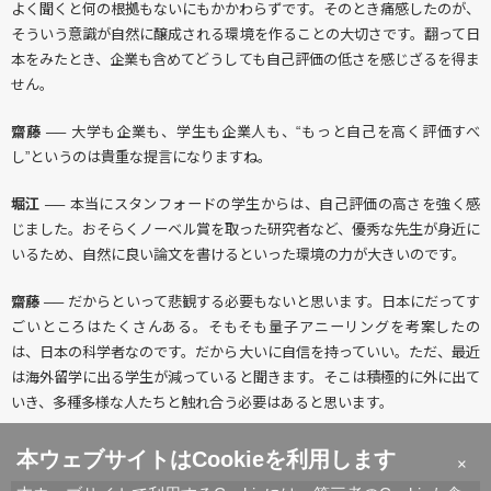
よく聞くと何の根拠もないにもかかわらずです。そのとき痛感したのが、
そういう意識が自然に醸成される環境を作ることの大切さです。翻って日
本をみたとき、企業も含めてどうしても自己評価の低さを感じざるを得ま
せん。
齋藤 ──
大学も企業も、学生も企業人も、“もっと自己を高く評価すべ
し”というのは貴重な提言になりますね。
堀江 ──
本当にスタンフォードの学生からは、自己評価の高さを強く感
じました。おそらくノーベル賞を取った研究者など、優秀な先生が身近に
いるため、自然に良い論文を書けるといった環境の力が大きいのです。
齋藤 ──
だからといって悲観する必要もないと思います。日本にだってす
ごいところはたくさんある。そもそも量子アニーリングを考案したの
は、日本の科学者なのです。だから大いに自信を持っていい。ただ、最近
は海外留学に出る学生が減っていると聞きます。そこは積極的に外に出て
いき、多種多様な人たちと触れ合う必要はあると思います。
本ウェブサイトはCookieを利用します
×