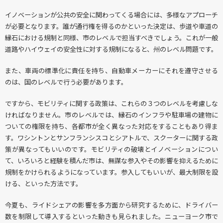
イノベーションが公共の安全に関わってくる場合には、多様なアプローチ
が必要となります。誰が通行権を得るのかといった決定は、歩道や車道の
縁石における規制と同様、市のレベルで担当すべきでしょう。これが一般
道路やハイウェイの安全性に対する規制になると、州のレベル問題です。
また、車両の標準化に責任を持ち、自動車メーカーにそれを遵守させる
のは、国のレベルで行う必要があります。
ですから、モビリティに関する政策は、これらの３つのレベルを考慮しな
ければなりません。市のレベルでは、縁石のインフラや駐車場の建物に
ついての権限を持ち、各都市が全く異なった対応をすることもあり得ま
す。ワシントンとサンフランシスコとシアトルで、スクーターに関する政
策が異なってもいいのです。モビリティの破壊とイノベーションについ
て、いろいろと経験を積んだ市は、無謀な参入やその影響を抑えるために
規制をかけられるようになっています。参入してもいいが、最大制限を設
ける、といった方法です。
今夏も、ライドシェアの影響を多方面から研究するために、ドライバー
数を制限して導入するといった動きも見られました。ニューヨーク市で