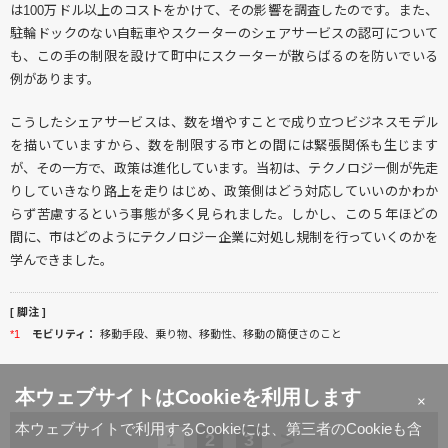
は100万ドル以上のコストをかけて、その影響を調査したのです。また、
駐輪ドックのない自転車やスクーターのシェアサービスの認可について
も、この手の制限を設けて町中にスクーターが散らばるのを防いでいる
例があります。
こうしたシェアサービスは、数を増やすことで成り立つビジネスモデル
を描いていますから、数を制限する市との間には緊張関係も生じます
が、その一方で、政策は進化しています。当初は、テクノロジー側が先走
りしていきなり路上を走りはじめ、政策側はどう対応していいのかわか
らず苦慮するという事態が多く見られました。しかし、この５年ほどの
間に、市はどのようにテクノロジー企業に対処し規制を行っていくのかを
学んできました。
[ 脚注 ]
*1
モビリティ：
移動手段、乗り物、移動性、移動の簡便さのこと
本ウェブサイトはCookieを利用します
×
本ウェブサイトで利用するCookieには、第三者のCookieも含
>
1
2
3