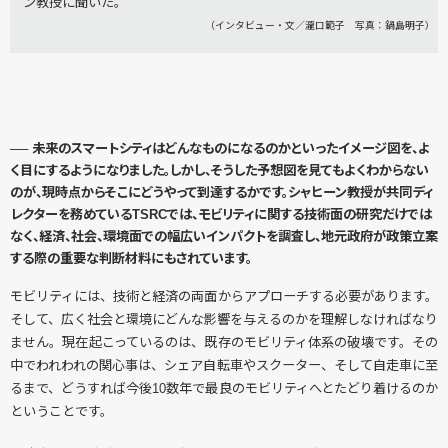
ン教授に聞いた。
（インタビュー・文／瀧口範子 写真：鍋島明子）
── 未来のスマートシティはどんなものになるのかといったイメージ図を、よ
く目にするようになりました。しかし、そうした予想図を見てもよくわからない
のが、現時点からそこにどうやって到達するかです。シャヒーン教授が共同ディ
レクターを務めているTSRCでは、モビリティに関する技術面の研究だけでは
なく、経済、社会、環境面での幅広いインパクトを調査し、地元政府が政策立案
する際の重要な判断材料にもされています。
モビリティには、技術と経済の両面からアプローチする必要があります。
そして、広く社会と環境にどんな影響を与えるのかを理解しなければなり
ません。現在起こっているのは、既存のモビリティ体系の破壊です。その
中でわれわれの関心事は、シェア自転車やスクーター、そして自走車に至
るまで、どうすれば今後10数年で最良のモビリティへとたどり着けるのか
ということです。