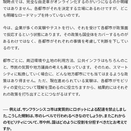
現時点では、完全な自走車がオンライン化するのがいつになるのか明確
ではありません。各都市がそれを決定する立場にあるわけですが、どこ
も明確なロードマップを持っていないのです。
今は、企業が多くの実験やテストを行い、それを受けて各都市が政策面
で反応するという状態にあります。その政策も国全体をカバーするものが
あるわけではなく、各都市がそれぞれの事情を考慮して判断を下してい
るのです。
都市ごとに、周辺環境や土地の利用方法、公共インフラはもちろんのこ
と、市民の気質や地方議員の考えも異なっています。そのため、スマート
シティに転換していく場合に、どんな地方都市にでも当てはまるような政
策はあり得ません。ただ、現在進められている実験は、各都市がモビリ
ティの変化について理解を深めるのに役立ちますから、結果的にはそれぞ
れの政策を打ち出すことにつながるはずです。
── 例えば、サンフランシスコ市は実質的にロボットによる配達を禁止しまし
た。こうした規制は、市のレベルで行われるべきなのでしょうか。またこれから
のモビリティについて、市や州、国はどのように役割を分担すべきだとお考えで
すか。