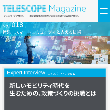
018
No.
特集：スマートコミュニティと支える技術
Expert Interview
エキスパートインタビュー
新しい
モビリティ時代を
生むための、
政策づくりの
挑戦とは