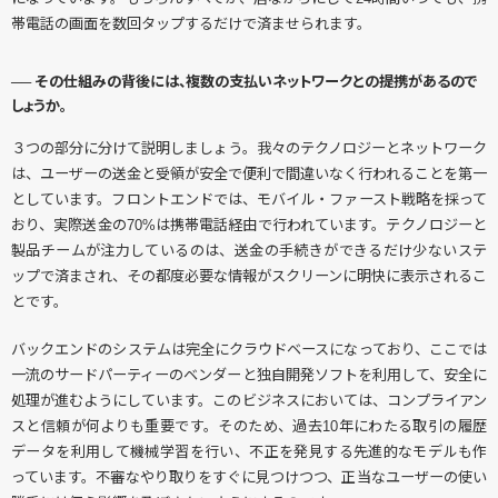
帯電話の画面を数回タップするだけで済ませられます。
── その仕組みの背後には、複数の支払いネットワークとの提携があるので
しょうか。
３つの部分に分けて説明しましょう。我々のテクノロジーとネットワーク
は、ユーザーの送金と受領が安全で便利で間違いなく行われることを第一
としています。フロントエンドでは、モバイル・ファースト戦略を採って
おり、実際送金の70%は携帯電話経由で行われています。テクノロジーと
製品チームが注力しているのは、送金の手続きができるだけ少ないステ
ップで済まされ、その都度必要な情報がスクリーンに明快に表示されるこ
とです。
バックエンドのシステムは完全にクラウドベースになっており、ここでは
一流のサードパーティーのベンダーと独自開発ソフトを利用して、安全に
処理が進むようにしています。このビジネスにおいては、コンプライアン
スと信頼が何よりも重要です。そのため、過去10年にわたる取引の履歴
データを利用して機械学習を行い、不正を発見する先進的なモデルも作
っています。不審なやり取りをすぐに見つけつつ、正当なユーザーの使い