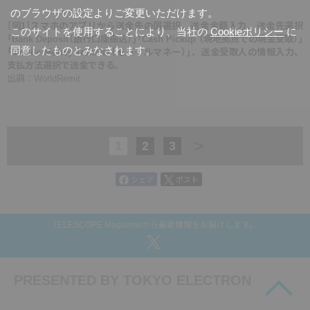
のブラウザの設定よりご変更いただけます。
［図1］スマホのアプリから送金先の国選択、送金金額入力、送金先選択
このサイトを使用することにより、当社の
Cookieポリシー
に
「Bank Deposit（銀行口座振込）」「Cash Pickup （現地拠点での現金受取）」
同意したものとみなされます。
「Mobile Money Transfer（モバイルマネー）」、送金受取人の情報入力、
支払方法選択で送金できる。
出典：WorldRemit
>
1
2
3
シェア
ポスト
TELESCOPE Magazineから最新情報をお届けします。
PRESENTED BY
TOKYO ELECTRON