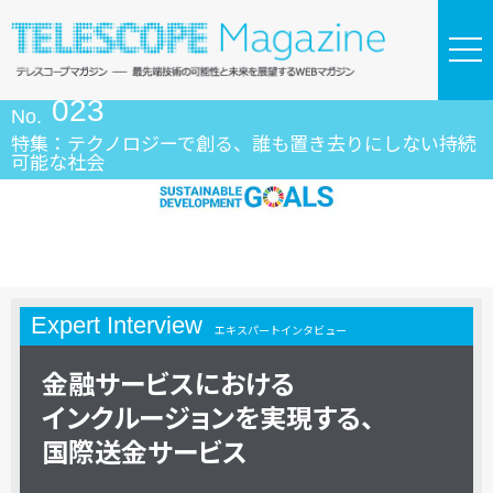
023
No.
特集：テクノロジーで創る、誰も置き去りにしない持続
可能な社会
Expert Interview
エキスパートインタビュー
金融
サービスに
おける
インクルージョンを
実現する、
国際送金
サービス