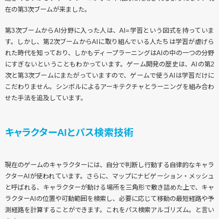
在の第3次ブームが来ました。
第3次ブームからAI分野に入った人は、AI=学習という図式を持っていま
す。しかし、第2次ブームからAIに取り組んでいる人たちは学習が虐げら
れた時代を知っており、しかもディープラーニングはAIの中の一つの分野
にすぎないということもわかっています。ゲーム開発の歴史は、AIの第2
次と第3次ブームにまたがっていますので、ゲームで使うAIは学習だけに
こだわりません。シンボルによるアーキテクチャとラーニングを組み合わ
せた手法を追及しています。
キャラクターAIとパス検索技術
現在のゲームのキャラクターには、自分で判断し行動する自律的なキャラ
クターAIが使われています。さらに、マップにナビゲーション・メッシュ
と呼ばれる、キャラクターが動ける場所を三角形で敷き詰めた上で、キャ
ラクターAIの位置や可動範囲を検索し、必要に応じて移動の最短経路や予
測経路を計算することができます。これをパス検索アルゴリズム。と言い