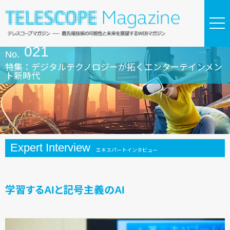
021
No.
特集：デジタルテクノロジーが拓くエンターテインメン
ト新時代
Expert Interview
エキスパートインタビュー
学習するAIと記号主義のAI