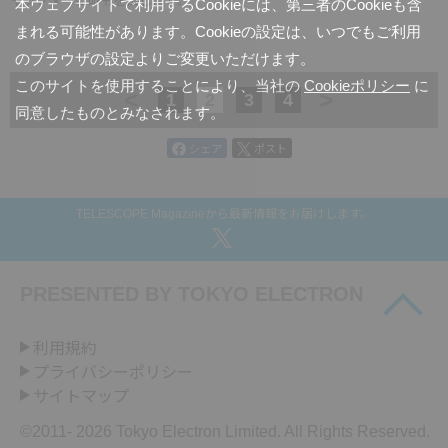
ャラクターに命令を出します。
本ウェブサイトで利用するCookieには、第三者のCookieも含
まれる可能性があります。Cookieの設定は、いつでもご利用
のブラウザの設定よりご変更いただけます。
このサイトを使用することにより、当社の
Cookieポリシー
に
<
>
1
2
3
4
同意したものとみなされます。
シェア
ポスト
TELESCOPE Magazineから最新情報をお届けします。
PRESENTED BY
TOKYO ELECTRON
利用規約
プライバシーポリシー
サイトマップ
©2011-
2026 Tokyo Electron Limited. All Rights Reserved.