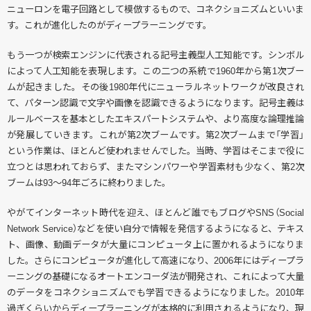
ニューロンを電子回路として模倣するもので、コネクショニズムといいま
す。これが進化したのがディープラーニングです。
もう一つが検索エンジンに代表される記号主義型人工知能です。シンボル
によって人工知能を表現します。この二つの系統で1960年から第1次ブー
ムが起きました。その後1980年代にニューラルネットワークが改良され
て、パターン認識で文字や画像を認識できるようになります。記号主義は
ルールベースを基本としたエキスパートシステムや、より高度な論理推論
が発展していきます。これが第2次ブームです。第2次ブームまで「学習」
という作業は、ほとんど使われませんでした。当時、学習はそこまで役に
立つとは思われておらず、またマシンパワーや学習素材も少なく、第2次
ブームは93〜94年ごろに終わりました。
やがてインターネット時代を迎え、ほとんど誰でもブログやSNS（Social
Network Service）などを使い自分で情報を発信するようになると、テキス
ト、画像、動画データが大量にコンピュータ上に置かれるようになりま
した。さらにコンピュータが進化して高速になり、2006年にはディープラ
ーニングの基礎になるオートエンコーダ法が開発され、これによって大量
のデータをコネクショニズムでも学習できるようになりました。2010年
過ぎくらいからディープラーニングが本格的に利用されるようになり、現