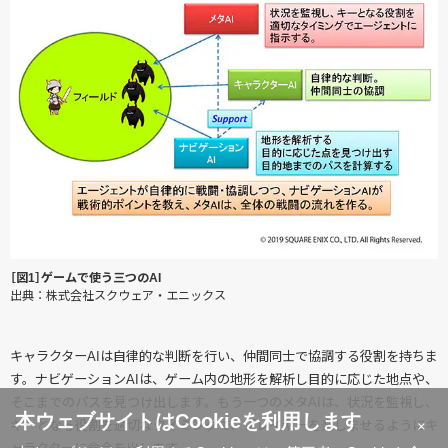
［図1］ゲームで使う三つのAI
出典：株式会社スクウェア・エニックス
キャラクターAIは自律的な判断を行い、仲間同士で協調する役割を持ちま
す。ナビゲーションAIは、ゲーム内の地形を解析し目的に応じた地点や、
そこまでのパスを見つけ出します。もう一つのメタAIは、状況を監視し、
本ウェブサイトはCookieを利用します
×
キーとなる役割を適切なタイミングで、プレイヤーを楽しませるようにキ