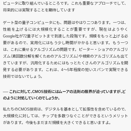
ピュータに取り組んでいるところです。これも重要なアプローチでして、
将来的には実現することを期待しています
ゲート型の量子コンピュータにも、問題はやはり二つあります。一つは、
性能を上げるには大規模化することが重要ですが、現在はようやく
Google社が72量子ビットまで到達した段階です。規模をもっと上げる必
要があるので、実用化にはもう少し時間がかかると思います。もう一つ
は、これに乗せるアルゴリズムの問題です。ピーター・ショアのアルゴリ
ズム（素因数分解を解くためのアルゴリズム）や検索のアルゴリズムも出て
きていますが、汎用化するためにはもっとたくさんのアルゴリズムを開
発する必要があります。これは、4〜5年程度の短いスパンで実現できる
技術ではないでしょう。
── これに対して、CMOS技術にはムーアの法則の限界が迫っていますが、ど
のように対処していくのでしょうか。
私たちのCMOS技術は、デジタルを基本として拡張性を含めているので、
大規模化に対しては、チップを多数つなぐことができるというメリット
があります。今後もまだまだ規模を大きくできると思いますよ。