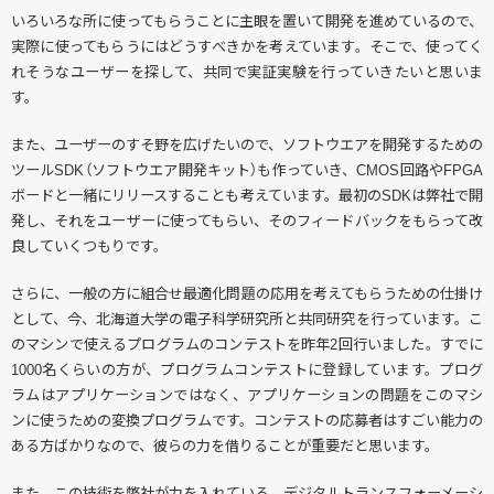
いろいろな所に使ってもらうことに主眼を置いて開発を進めているので、
実際に使ってもらうにはどうすべきかを考えています。そこで、使ってく
れそうなユーザーを探して、共同で実証実験を行っていきたいと思いま
す。
また、ユーザーのすそ野を広げたいので、ソフトウエアを開発するための
ツールSDK（ソフトウエア開発キット）も作っていき、CMOS回路やFPGA
ボードと一緒にリリースすることも考えています。最初のSDKは弊社で開
発し、それをユーザーに使ってもらい、そのフィードバックをもらって改
良していくつもりです。
さらに、一般の方に組合せ最適化問題の応用を考えてもらうための仕掛け
として、今、北海道大学の電子科学研究所と共同研究を行っています。こ
のマシンで使えるプログラムのコンテストを昨年2回行いました。すでに
1000名くらいの方が、プログラムコンテストに登録しています。プログ
ラムはアプリケーションではなく、アプリケーションの問題をこのマシ
ンに使うための変換プログラムです。コンテストの応募者はすごい能力の
ある方ばかりなので、彼らの力を借りることが重要だと思います。
また、この技術を弊社が力を入れている、デジタルトランスフォーメーシ