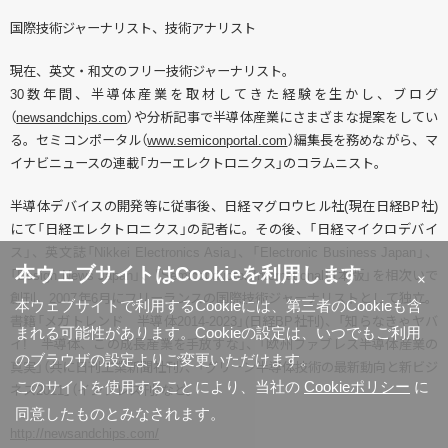
国際技術ジャーナリスト、技術アナリスト
現在、英文・和文のフリー技術ジャーナリスト。
30数年間、半導体産業を取材してきた経験を生かし、ブログ
（
newsandchips.com
）や分析記事で半導体産業にさまざまな提案をしてい
る。セミコンポータル（
www.semiconportal.com
）編集長を務めながら、マ
イナビニュースの連載「カーエレクトロニクス」のコラムニスト。
半導体デバイスの開発等に従事後、日経マグロウヒル社(現在日経BP社)
にて「日経エレクトロニクス」の記者に。その後、「日経マイクロデバイ
ス」、英文誌「Nikkei Electronics Asia」、「Electronic Business Japan」、
本ウェブサイトはCookieを利用します
「Design News Japan」、「Semiconductor International日本版」を相次いで
×
創刊。2007年6月にフリーランスの国際技術ジャーナリストとして独立。
本ウェブサイトで利用するCookieには、第三者のCookieも含
書籍「メガトレンド 半導体2014-2023」(日経BP社刊)、「知らなきゃヤバ
まれる可能性があります。Cookieの設定は、いつでもご利用
イ! 半導体、この成長産業を手放すな」、「欧州ファブレス半導体産業の
のブラウザの設定よりご変更いただけます。
真実」（共に日刊工業新聞社刊）、「グリーン半導体技術の最新動向と新ビジ
このサイトを使用することにより、当社の
Cookieポリシー
に
ネス2011」（インプレス刊）など。
同意したものとみなされます。
http://newsandchips.com/