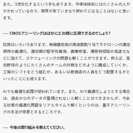
また、3次元化するという手もあります。半導体技術にはたくさんの人が
かかわっているので、限界が来ていきなり終わりになることはないと思い
ます。
── CMOSアニーリングはほかにどの様に応用できるのでしょう？
応用はいろいろあります。無線基地局の周波数割り当てやドローンの通信
順序の最適化、通信網の堅牢性確保、画像修復、爆発物探知の高速化な
どに加えて、スケジューリングの問題も解くことができます。例えば、高
校野球のようにたくさんのチームの対戦をどのように構成していくか、
工場のシフトをどう組むか、あるいは飲食店の人員をどう配置するかと
いったことにも使えます。
AIでも最適化処理が使われています。また、AIで最適化しようとする場合
は、過去からのデータが蓄積されないと解くことはできませんが、今あ
る状態の最適化問題をリアルタイムで解くというのは、量子アニーリン
グの手法が得意とするところです。
── 今後の取り組みを教えてください。