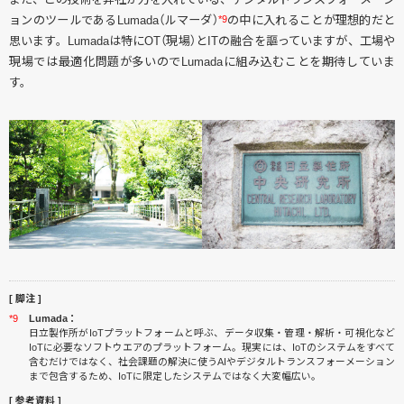
ョンのツールであるLumada（ルマーダ）
*9
の中に入れることが理想的だと
思います。Lumadaは特にOT（現場）とITの融合を謳っていますが、工場や
現場では最適化問題が多いのでLumadaに組み込むことを期待していま
す。
[ 脚注 ]
*9
Lumada：
日立製作所がIoTプラットフォームと呼ぶ、データ収集・管理・解析・可視化など
IoTに必要なソフトウエアのプラットフォーム。現実には、IoTのシステムをすべて
含むだけではなく、社会課題の解決に使うAIやデジタルトランスフォーメーション
まで包含するため、IoTに限定したシステムではなく大変幅広い。
[ 参考資料 ]