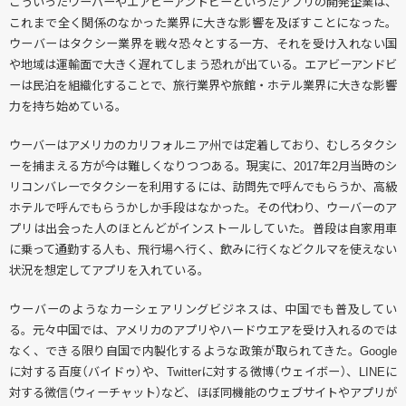
こういったウーバーやエアビーアンドビーといったアプリの開発企業は、
これまで全く関係のなかった業界に大きな影響を及ぼすことになった。
ウーバーはタクシー業界を戦々恐々とする一方、それを受け入れない国
や地域は運輸面で大きく遅れてしまう恐れが出ている。エアビーアンドビ
ーは民泊を組織化することで、旅行業界や旅館・ホテル業界に大きな影響
力を持ち始めている。
ウーバーはアメリカのカリフォルニア州では定着しており、むしろタクシ
ーを捕まえる方が今は難しくなりつつある。現実に、2017年2月当時のシ
リコンバレーでタクシーを利用するには、訪問先で呼んでもらうか、高級
ホテルで呼んでもらうかしか手段はなかった。その代わり、ウーバーのア
プリは出会った人のほとんどがインストールしていた。普段は自家用車
に乗って通勤する人も、飛行場へ行く、飲みに行くなどクルマを使えない
状況を想定してアプリを入れている。
ウーバーのようなカーシェアリングビジネスは、中国でも普及してい
る。元々中国では、アメリカのアプリやハードウエアを受け入れるのでは
なく、できる限り自国で内製化するような政策が取られてきた。Google
に対する百度（バイドゥ）や、Twitterに対する微博（ウェイボー）、LINEに
対する微信（ウィーチャット）など、ほぼ同機能のウェブサイトやアプリが