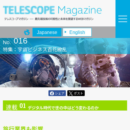
Japanese
English
016
No.
特集：宇宙ビジネス百花繚乱
シェア
ポスト
01
連載
デジタル時代で世の中はどう変わるのか
Series
Report
旅行業界も影響