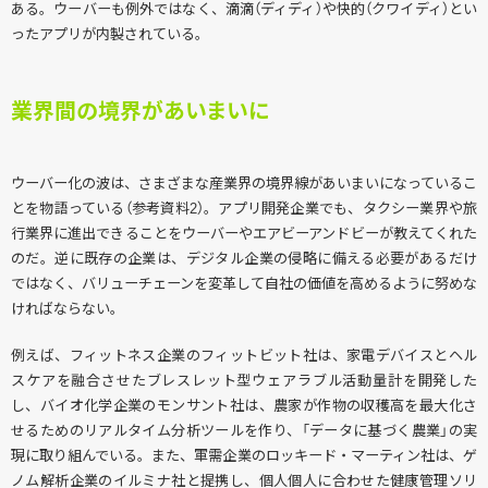
ある。ウーバーも例外ではなく、滴滴（ディディ）や快的（クワイディ）とい
ったアプリが内製されている。
業界間の境界があいまいに
ウーバー化の波は、さまざまな産業界の境界線があいまいになっているこ
とを物語っている（参考資料2）。アプリ開発企業でも、タクシー業界や旅
行業界に進出できることをウーバーやエアビーアンドビーが教えてくれた
のだ。逆に既存の企業は、デジタル企業の侵略に備える必要があるだけ
ではなく、バリューチェーンを変革して自社の価値を高めるように努めな
ければならない。
例えば、フィットネス企業のフィットビット社は、家電デバイスとヘル
スケアを融合させたブレスレット型ウェアラブル活動量計を開発した
し、バイオ化学企業のモンサント社は、農家が作物の収穫高を最大化さ
せるためのリアルタイム分析ツールを作り、「データに基づく農業」の実
現に取り組んでいる。また、軍需企業のロッキード・マーティン社は、ゲ
ノム解析企業のイルミナ社と提携し、個人個人に合わせた健康管理ソリ