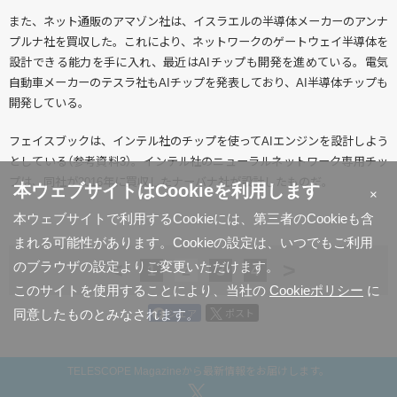
また、ネット通販のアマゾン社は、イスラエルの半導体メーカーのアンナ
プルナ社を買収した。これにより、ネットワークのゲートウェイ半導体を
設計できる能力を手に入れ、最近はAIチップも開発を進めている。電気
自動車メーカーのテスラ社もAIチップを発表しており、AI半導体チップも
開発している。
フェイスブックは、インテル社のチップを使ってAIエンジンを設計しよう
としている（参考資料3）。インテル社のニューラルネットワーク専用チッ
プは、同社が2016年に買収したナーバナ社が設計したものだ。
本ウェブサイトはCookieを利用します
×
本ウェブサイトで利用するCookieには、第三者のCookieも含
まれる可能性があります。Cookieの設定は、いつでもご利用
<
>
のブラウザの設定よりご変更いただけます。
1
2
3
4
このサイトを使用することにより、当社の
Cookieポリシー
に
同意したものとみなされます。
シェア
ポスト
TELESCOPE Magazineから最新情報をお届けします。