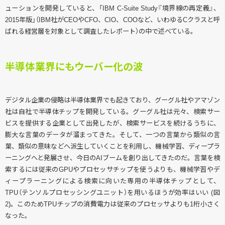
ューションを開発していると、「IBM C-Suite Study『境界線の再定義』、
2015年版」（IBM社がCEOやCFO、CIO、COOなど、いわゆるCクラスと呼
ばれる経営層を対象として調査したレポート）の中で述べている。
半導体業界にもウーバー化の波
デジタル企業の侵略は半導体業界でも起きており、グーグル社やアマゾン
社は自社で半導体チップを開発している。グーグル社は元々、検索サー
ビスを提供する企業として出発したが、検索サービスを続けるうちに、
膨大な言葉のデータが溜まってきた。そして、一つの言葉から類似の言
葉、類似の意味などへ派生していくことを利用し、機械学習、ディープラ
ーニングへと発展させ、今日のAIブームを創り出してきたのだ。言葉を検
索するには従来のGPUやプロセッサチップを使うよりも、機械学習やデ
ィープラーニングによる検索に向いた専用の半導体チップとして、
TPU（テンソルプロセッシングユニット）を用いるほうが効率はいい (図
2)。このためTPUチップの消費電力は従来のプロセッサよりも1桁小さく
なった。