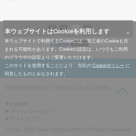
<
>
1
2
3
4
本ウェブサイトはCookieを利用します
×
本ウェブサイトで利用するCookieには、第三者のCookieも含
シェア
ポスト
まれる可能性があります。Cookieの設定は、いつでもご利用
のブラウザの設定よりご変更いただけます。
TELESCOPE Magazineから最新情報をお届けします。
このサイトを使用することにより、当社の
Cookieポリシー
に
同意したものとみなされます。
PRESENTED BY
TOKYO ELECTRON
利用規約
プライバシーポリシー
サイトマップ
©2011-
2026 Tokyo Electron Limited. All Rights Reserved.