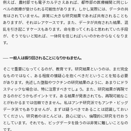
例えば、農村部でも電子カルテさえあれば、都市部の医療機関と同じレ
ベルの医療が受けられる可能性があります。しかし実際には、データの共
有はされていません。非常に大きな研究結果であれば共有されることも
ありますが、それはレアケースです。また、データが共有された結果、混
乱を引き起こすケースもあります。命を救ってくれると思われていた手段
が、そうでないと知れば、一体何を信じればいいのかわからなくなりま
す。
── 一般人は振り回されることになりかねません。
そこで重要になってくるのが、教育です。研究結果というのは、まだ完全
なものではなく、ある程度の懐疑心を抱くべきだということを知る必要
があります。先述した堕胎やワクチンの研究結果のように、あまりにドラ
スティックな場合は、特に注意すべきでしょう。また、研究結果が再現で
きるのかどうかもポイントです。ある結果が発表されても、再現可能なこ
とがわかるまでは信頼できません。私はアンチ研究派でもアンチ・ビッグ
データ派でもありませんが、まずは疑うべきであることは認識しておい
てください。研究者のほとんどは、良心に従い、倫理的に研究を行おう
としています。それでも、ビッグデータを扱うのは非常に難しいことなの
です。