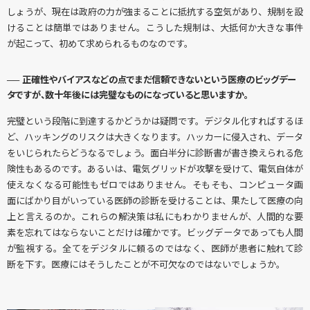
しょうが、現在は政府の力が強まることに抵抗する空気があり、規制を設
けることは簡単ではありません。こうした規制は、大抵何か大きな事件
が起こって、初めて求められるものなのです。
── 正確性やバイアスなどの点でまだ信頼できないという医療のビッグデー
タですが、数十年後には完璧なものになっていると思いますか。
完璧という段階に到達するかどうかは疑問です。デジタル化すればするほ
ど、ハッキングのリスクは大きくなります。ハッカーに侵入され、データ
をいじられたらどうなるでしょう。面白半分に診断書が書き換えられる危
険性もあるのです。あるいは、電気グリッドが攻撃を受けて、電気自体が
使えなくなる可能性もゼロではありません。そもそも、コンピュータ画
面にばかり目がいっている医師の診断を受けることは、果たして医療の向
上と言えるのか。これらの解決策は私にもわかりませんが、人間的な要
素を忘れてはならないことだけは確かです。ビッグデータであっても人間
が監視する。全てをデジタルに頼るのではなく、医師が患者に触れて診
断を下す。医療にはそうしたことが不可欠なのではないでしょうか。