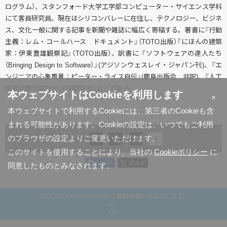
ログラム）、スタンフォード大学工学部コンピューター・サイエンス学科
にて客員研究員。現在はシリコンバレーに在住し、テクノロジー、ビジネ
ス、文化一般に関する記事を新聞や雑誌に幅広く寄稿する。著書に『行動
主義：レム・コールハース ドキュメント』（TOTO出版）『にほんの建築
家：伊東豊雄観察記』（TOTO出版）、訳書に 『ソフトウェアの達人たち
（Bringing Design to Software）』(アジソンウェスレイ・ジャパン刊)、『エ
ンジニアの心象風景：ピーター・ライス自伝』(鹿島出版会 共訳)、『人工
知能は敵か味方か』（日経BP社）などがある。
本ウェブサイトはCookieを利用します
×
本ウェブサイトで利用するCookieには、第三者のCookieも含
まれる可能性があります。Cookieの設定は、いつでもご利用
<
1
2
3
4
のブラウザの設定よりご変更いただけます。
このサイトを使用することにより、当社の
Cookieポリシー
に
シェア
ポスト
同意したものとみなされます。
TELESCOPE Magazineから最新情報をお届けします。