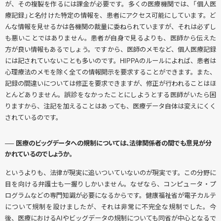
が、その複製を作るには課金が必要です。多くの医療機関では、「個人医
療記録」と名付けた特定の情報を、患者にアクセス可能にしています。ど
んな情報を見せるかは各機関の裁量に委ねられていますが、それは必ずし
も悪いことではありません。患者が自身で見るよりも、医師から伝えた
方が良い情報もあるでしょう。ですから、医師のメモなど、個人医療記録
には記されていないことも多いのです。HIPPAのルールによれば、患者は
心理療法のメモを除く全ての情報開示を要求することができます。また、
記録の間違いについては修正を要求できますが、修正が行われることはほ
とんどありません。誤診をなかったことにしようとする医師がいたら困
りますから、注記を加えることはあっても、医療データ自体は変えにくく
されているのです。
── 医療のビッグデータへの規制については、法律関係者の間でも意見が分
かれているのでしょうか。
というよりも、法律が現実に追いついていないのが現実です。この分野に
目を向ける弁護士も一握りしかいません。なぜなら、コンピュータ・プ
ログラムなどの専門知識が必要になるからです。健康福祉省が電子カルテ
について規制を設けましたが、それは非常に不完全な規制でした。今
後、医療におけるAIやビッグデータの規制についても同省が中心となるで