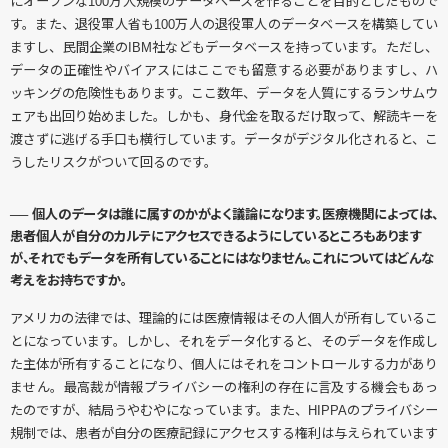
にオープンな100万人規模のデータベースを作ることを目的としたもので
す。また、退役軍人省も100万人の退役軍人のデータベースを構築してい
ますし、民間企業のIBM社などもデータベースを持っています。ただし、
データの正確性やバイアスにはここでも留意する必要がありますし、ハ
ッキングの危険性もあります。ここ数年、データを人質にするランサムウ
ェアも出回り始めました。しかも、身代金を取るだけ取って、解読キーを
渡さずに逃げる手口も横行しています。データがデジタル化されると、こ
うしたリスクがついて回るのです。
── 個人のデータは誰に属すのかがよく議論になります。医療機関によっては、
患者個人が自分のカルテにアクセスできるようにしているところもあります
が、それでもデータを所有していることにはなりません。これについてはどんな
考えをお持ちですか。
アメリカの法律では、理論的には医療情報はその人個人が所有しているこ
とになっています。しかし、それをデータ化すると、そのデータを作成し
た主体が所有することになり、個人にはそれをコントロールする力があり
ません。最高裁が情報プライバシーの権利の存在に言及する機会もあっ
たのですが、結局うやむやになっています。また、HIPPAのプライバシー
規制では、患者が自分の医療記録にアクセスする権利は与えられています