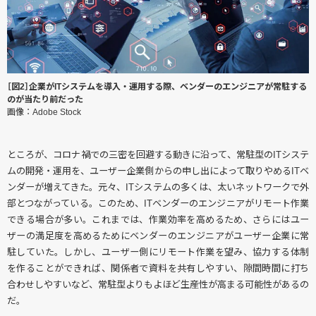
［図2］企業がITシステムを導入・運用する際、ベンダーのエンジニアが常駐する
のが当たり前だった
画像：Adobe Stock
ところが、コロナ禍での三密を回避する動きに沿って、常駐型のITシステ
ムの開発・運用を、ユーザー企業側からの申し出によって取りやめるITベ
ンダーが増えてきた。元々、ITシステムの多くは、太いネットワークで外
部とつながっている。このため、ITベンダーのエンジニアがリモート作業
できる場合が多い。これまでは、作業効率を高めるため、さらにはユー
ザーの満足度を高めるためにベンダーのエンジニアがユーザー企業に常
駐していた。しかし、ユーザー側にリモート作業を望み、協力する体制
を作ることができれば、関係者で資料を共有しやすい、隙間時間に打ち
合わせしやすいなど、常駐型よりもよほど生産性が高まる可能性があるの
だ。