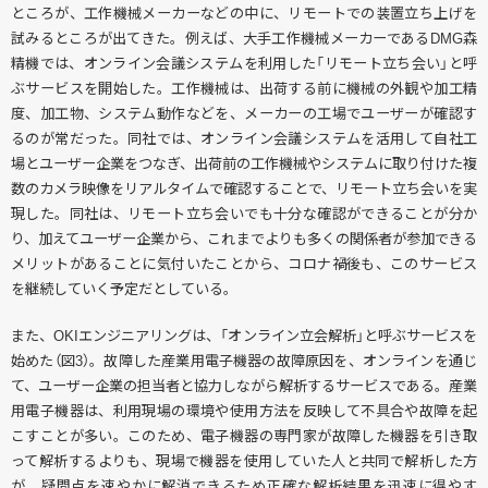
ところが、工作機械メーカーなどの中に、リモートでの装置立ち上げを
試みるところが出てきた。例えば、大手工作機械メーカーであるDMG森
精機では、オンライン会議システムを利用した「リモート立ち会い」と呼
ぶサービスを開始した。工作機械は、出荷する前に機械の外観や加工精
度、加工物、システム動作などを、メーカーの工場でユーザーが確認す
るのが常だった。同社では、オンライン会議システムを活用して自社工
場とユーザー企業をつなぎ、出荷前の工作機械やシステムに取り付けた複
数のカメラ映像をリアルタイムで確認することで、リモート立ち会いを実
現した。同社は、リモート立ち会いでも十分な確認ができることが分か
り、加えてユーザー企業から、これまでよりも多くの関係者が参加できる
メリットがあることに気付いたことから、コロナ禍後も、このサービス
を継続していく予定だとしている。
また、OKIエンジニアリングは、「オンライン立会解析」と呼ぶサービスを
始めた（図3）。故障した産業用電子機器の故障原因を、オンラインを通じ
て、ユーザー企業の担当者と協力しながら解析するサービスである。産業
用電子機器は、利用現場の環境や使用方法を反映して不具合や故障を起
こすことが多い。このため、電子機器の専門家が故障した機器を引き取
って解析するよりも、現場で機器を使用していた人と共同で解析した方
が、疑問点を速やかに解消できるため正確な解析結果を迅速に得やす