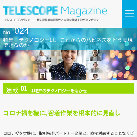
024
No.
特集：テクノロジーは、これからのハピネスをどう実現
できるのか
01
連載
“非密”のテクノロジーを活かせ
Series
Report
コロナ禍を機に、密着作業を根本的に見直し
コロナ禍を契機に、取引先やパートナー企業と、直接対面することなくビ