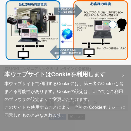
［図3］OKIエンジニアリングの「オンライン立会解析」
本ウェブサイトはCookieを利用します
出典：OKIエンジニアリング
×
本ウェブサイトで利用するCookieには、第三者のCookieも含
まれる可能性があります。Cookieの設定は、いつでもご利用
のブラウザの設定よりご変更いただけます。
<
>
1
2
3
4
このサイトを使用することにより、当社の
Cookieポリシー
に
同意したものとみなされます。
シェア
ポスト